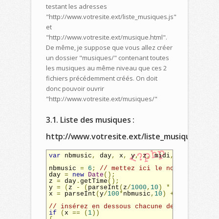
testant les adresses
"http://www.votresite.ext/liste_musiques.js"
et
"http://www.votresite.ext/musique.html".
De même, je suppose que vous allez créer
un dossier "musiques/" contenant toutes
les musiques au même niveau que ces 2
fichiers précédemment créés. On doit
donc pouvoir ouvrir
"http://www.votresite.ext/musiques/"
3.1. Liste des musiques :
http://www.votresite.ext/liste_musiques.js
var
 nbmusic
,
 day
,
 x
,
 y
,
 z
,
 midi
,
 midi_title
nbmusic 
=
6
;
// mettez ici le nombre de mus
day 
=
new
Date
();
z 
=
 day
.
getTime
();
y 
=
(
z 
-
(
parseInt
(
z
/
1000
,
10
)
*
1000
))/
10
;
x 
=
 parseInt
(
y
/
100
*
nbmusic
,
10
)
+
1
;
// ici 
// insérez en dessous chacune des musiques 
if
(
x 
==
(
1
))