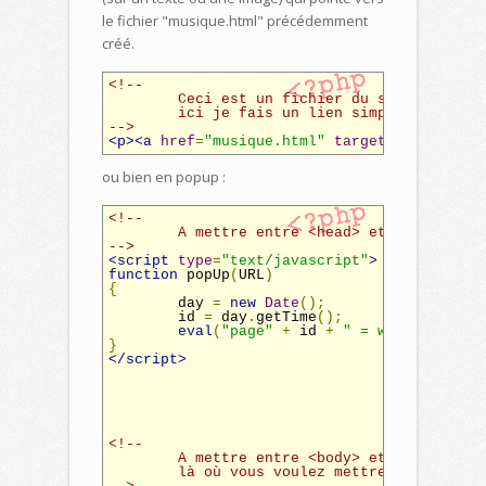
le fichier "musique.html" précédemment
créé.
<!--

	Ceci est un fichier du site : index.html,

	ici je fais un lien simple en nouvelle fenêtre

-->
<p><a
href
=
"musique.html"
target
=
"_blank"
>
S
ou bien en popup :
<!--

	A mettre entre <head> et </head>

-->
<script
type
=
"text/javascript"
>
function
 popUp
(
URL
)
{
	day 
=
new
Date
();
	id 
=
 day
.
getTime
();
eval
(
"page"
+
 id 
+
" = window.open(
}
</script>
<!--

	A mettre entre <body> et </body>

	là où vous voulez mettre le lien
