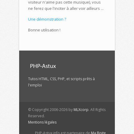
visiteur n'aime pas cette musique), vous
ne ferez que l'inciter à aller voir ailleurs ...
Une démonstration ?
Bonne utilisation !
Tutos HTML, CSS, PHP, et scripts prêts à
l'emploi
© Copyright 2006-2026 by
MLXcorp
. All Rights
Reserved.
Mentions légales
PHP-Astux.info est partenaire de
Ma Boite