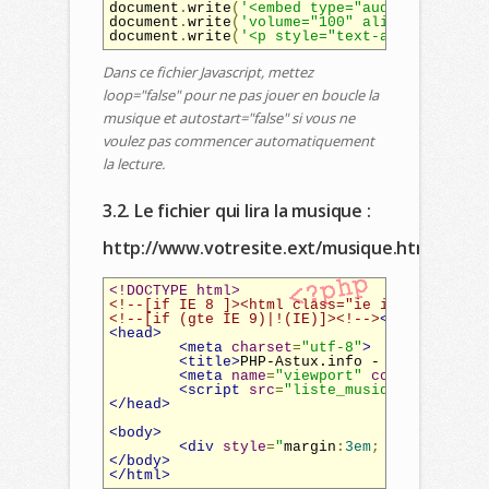
document
.
write
(
'<embed type="audio/x-mpeg3"
document
.
write
(
'volume="100" align="center"
document
.
write
(
'<p style="text-align:center
Dans ce fichier Javascript, mettez
loop="false" pour ne pas jouer en boucle la
musique et autostart="false" si vous ne
voulez pas commencer automatiquement
la lecture.
3.2. Le fichier qui lira la musique :
http://www.votresite.ext/musique.html
<!DOCTYPE html>
<!--[if IE 8 ]><html class="ie ie8" lang="f
<!--[if (gte IE 9)|!(IE)]><!-->
<html
lang
=
"
<head>
<meta
charset
=
"utf-8"
>
<title>
PHP-Astux.info - Sélection m
<meta
name
=
"viewport"
content
=
"widt
<script
src
=
"liste_musiques.js"
></s
</head>
<body>
<div
style
=
"
margin
:
3em
;
 text
-
align
:
</body>
</html>