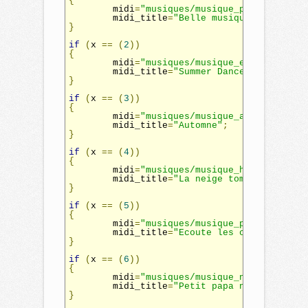
{
	midi
=
"musiques/musique_printemps.mp
	midi_title
=
"Belle musique de printe
}
if
(
x 
==
(
2
))
{
	midi
=
"musiques/musique_ete.mp3"
;
	midi_title
=
"Summer Dance"
;
}
if
(
x 
==
(
3
))
{
	midi
=
"musiques/musique_automne.mp3"
	midi_title
=
"Automne"
;
}
if
(
x 
==
(
4
))
{
	midi
=
"musiques/musique_hiver.mp3"
;
	midi_title
=
"La neige tombe en hiver
}
if
(
x 
==
(
5
))
{
	midi
=
"musiques/musique_paques.mp3"
;
	midi_title
=
"Ecoute les cloches"
;
}
if
(
x 
==
(
6
))
{
	midi
=
"musiques/musique_noel.mp3"
;
	midi_title
=
"Petit papa noël"
;
}