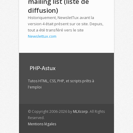
mailing list (liste de
diffusion)
Historiquement, NewsletTux avant la
version 4 était présent sur ce site. Depuis,
tout a été transféré vers le site
Newslettux.com
Tutos HTML, CSS, PHP, et scripts prêts à
l'emploi
© Copyright 2006-2026 by
MLXcorp
. All Rights
Reserved.
Mentions légales